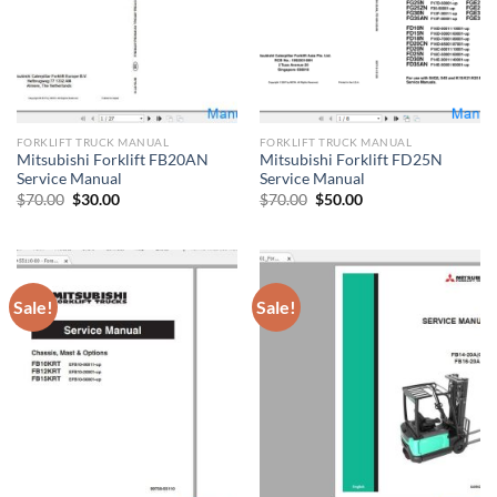
FORKLIFT TRUCK MANUAL
FORKLIFT TRUCK MANUAL
Mitsubishi Forklift FB20AN
Mitsubishi Forklift FD25N
Service Manual
Service Manual
Original
Current
Original
Current
$
70.00
$
30.00
$
70.00
$
50.00
price
price
price
price
was:
is:
was:
is:
$70.00.
$30.00.
$70.00.
$50.00.
Sale!
Sale!