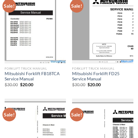
Sale!
Sale!
FORKLIFT TRUCK MANUAL
FORKLIFT TRUCK MANUAL
Mitsubishi Forklift FB18TCA
Mitsubishi Forklift FD25
Service Manual
Service Manual
Original
Current
Original
Current
$
30.00
$
20.00
$
30.00
$
20.00
price
price
price
price
was:
is:
was:
is:
$30.00.
$20.00.
$30.00.
$20.00.
Sale!
Sale!