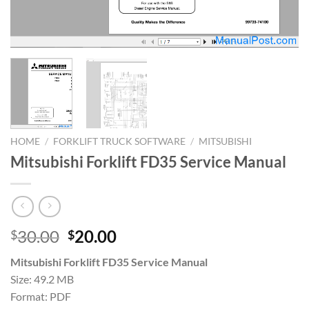
HOME
/
FORKLIFT TRUCK SOFTWARE
/
MITSUBISHI
Mitsubishi Forklift FD35 Service Manual
Original
Current
30.00
20.00
$
$
price
price
Mitsubishi Forklift FD35 Service Manual
was:
is:
Size: 49.2 MB
$30.00.
$20.00.
Format: PDF